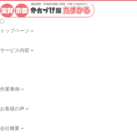
トップページ

トップページ
サービス内容

遺品整理・生前整理
不用品の回収・買取
ゴミ屋敷の清掃
引き取り品目例
作業事例

作業事例
お客様の声

お客様の声
会社概要

会社案内