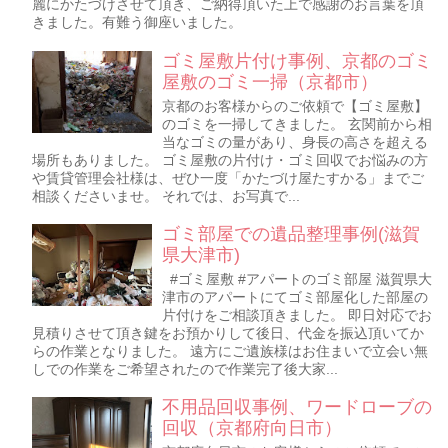
麗にかたづけさせて頂き、ご納得頂いた上で感謝のお言葉を頂
きました。有難う御座いました。
ゴミ屋敷片付け事例、京都のゴミ
屋敷のゴミ一掃（京都市）
京都のお客様からのご依頼で【ゴミ屋敷】
のゴミを一掃してきました。 玄関前から相
当なゴミの量があり、身長の高さを超える
場所もありました。 ゴミ屋敷の片付け・ゴミ回収でお悩みの方
や賃貸管理会社様は、ぜひ一度「かたづけ屋たすかる」までご
相談くださいませ。 それでは、お写真で...
ゴミ部屋での遺品整理事例(滋賀
県大津市)
#ゴミ屋敷 #アパートのゴミ部屋 滋賀県大
津市のアパートにてゴミ部屋化した部屋の
片付けをご相談頂きました。 即日対応でお
見積りさせて頂き鍵をお預かりして後日、代金を振込頂いてか
らの作業となりました。 遠方にご遺族様はお住まいで立会い無
しでの作業をご希望されたので作業完了後大家...
不用品回収事例、ワードローブの
回収（京都府向日市）