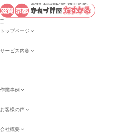
トップページ

トップページ
サービス内容

遺品整理・生前整理
不用品の回収・買取
ゴミ屋敷の清掃
引き取り品目例
作業事例

作業事例
お客様の声

お客様の声
会社概要

会社案内