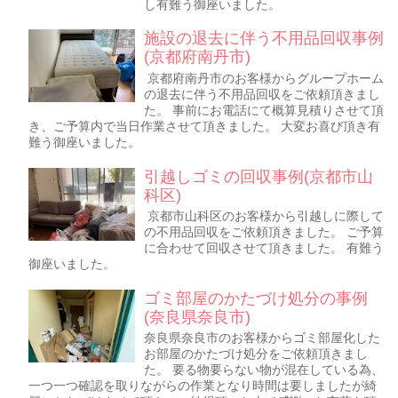
し有難う御座いました。
施設の退去に伴う不用品回収事例
(京都府南丹市)
京都府南丹市のお客様からグループホーム
の退去に伴う不用品回収をご依頼頂きまし
た。 事前にお電話にて概算見積りさせて頂
き、ご予算内で当日作業させて頂きました。 大変お喜び頂き有
難う御座いました。
引越しゴミの回収事例(京都市山
科区)
京都市山科区のお客様から引越しに際して
の不用品回収をご依頼頂きました。 ご予算
に合わせて回収させて頂きました。 有難う
御座いました。
ゴミ部屋のかたづけ処分の事例
(奈良県奈良市)
奈良県奈良市のお客様からゴミ部屋化した
お部屋のかたづけ処分をご依頼頂きまし
た。 要る物要らない物が混在している為、
一つ一つ確認を取りながらの作業となり時間は要しましたが綺