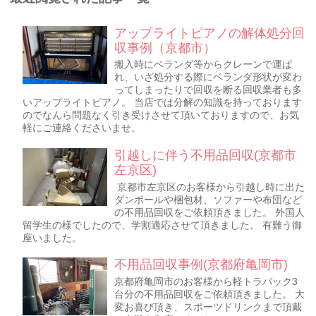
アップライトピアノの解体処分回
収事例（京都市）
搬入時にベランダ等からクレーンで運ば
れ、いざ処分する際にベランダ形状が変わ
ってしまったりで回収を断る回収業者も多
いアップライトピアノ。 当店では分解の知識を持っております
のでなんら問題なく引き受けさせて頂いておりますので、お気
軽にご連絡くださいませ。
引越しに伴う不用品回収(京都市
左京区)
京都市左京区のお客様から引越し時に出た
ダンボールや梱包材、ソファーや布団など
の不用品回収をご依頼頂きました。 外国人
留学生の様でしたので、学割適応させて頂きました。 有難う御
座いました。
不用品回収事例(京都府亀岡市)
京都府亀岡市のお客様から軽トラパック3
台分の不用品回収をご依頼頂きました。 大
変お喜び頂き、スポーツドリンクまで頂戴