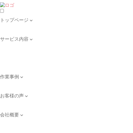
トップページ

トップページ
サービス内容

遺品整理・生前整理
不用品の回収・買取
ゴミ屋敷の清掃
引き取り品目例
作業事例

作業事例
お客様の声

お客様の声
会社概要

会社案内
ご依頼のながれ