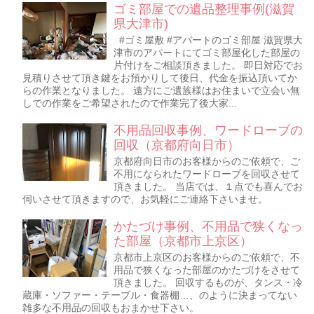
ゴミ部屋での遺品整理事例(滋賀
県大津市)
#ゴミ屋敷 #アパートのゴミ部屋 滋賀県大
津市のアパートにてゴミ部屋化した部屋の
片付けをご相談頂きました。 即日対応でお
見積りさせて頂き鍵をお預かりして後日、代金を振込頂いてか
らの作業となりました。 遠方にご遺族様はお住まいで立会い無
しでの作業をご希望されたので作業完了後大家...
不用品回収事例、ワードローブの
回収（京都府向日市）
京都府向日市のお客様からのご依頼で、ご
不用になられたワードローブを回収させて
頂きました。 当店では、１点でも喜んでお
伺いさせて頂きますので、お気軽にご連絡下さいませ。
かたづけ事例、不用品で狭くなっ
た部屋（京都市上京区）
京都市上京区のお客様からのご依頼で、不
用品で狭くなった部屋のかたづけをさせて
頂きました。 回収するものが、タンス・冷
蔵庫・ソファー・テーブル・食器棚…、のように決まってない
雑多な不用品の回収もおまかせ下さい。