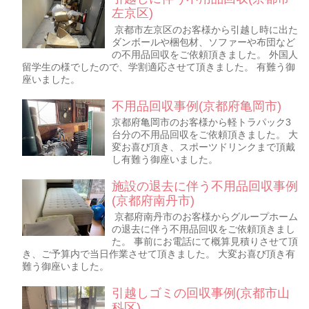
左京区)
京都市左京区のお客様から引越し時に出た
ダンボールや梱包材、ソファーや布団など
の不用品回収をご依頼頂きました。 外国人
留学生の様でしたので、学割適応させて頂きました。 有難う御
座いました。
不用品回収事例(京都府亀岡市)
京都府亀岡市のお客様から軽トラパック3
台分の不用品回収をご依頼頂きました。 大
変お喜び頂き、スポーツドリンクまで頂戴
し有難う御座いました。
施設の退去に伴う不用品回収事例
(京都府南丹市)
京都府南丹市のお客様からグループホーム
の退去に伴う不用品回収をご依頼頂きまし
た。 事前にお電話にて概算見積りさせて頂
き、ご予算内で当日作業させて頂きました。 大変お喜び頂き有
難う御座いました。
引越しゴミの回収事例(京都市山
科区)