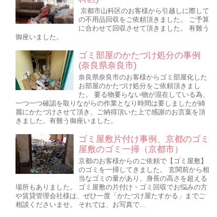
京都市山科区のお客様から引越しに際して
の不用品回収をご依頼頂きました。 ご予算
に合わせて回収させて頂きました。 有難う
御座いました。
ゴミ部屋のかたづけ処分の事例
(奈良県奈良市)
奈良県奈良市のお客様からゴミ部屋化した
お部屋のかたづけ処分をご依頼頂きまし
た。 要る物要らない物が混在している為、
一つ一つ確認を取りながらの作業となり時間は要しましたが綺
麗にかたづけさせて頂き、ご納得頂いた上で感謝のお言葉を頂
きました。有難う御座いました。
ゴミ屋敷片付け事例、京都のゴミ
屋敷のゴミ一掃（京都市）
京都のお客様からのご依頼で【ゴミ屋敷】
のゴミを一掃してきました。 玄関前から相
当なゴミの量があり、身長の高さを超える
場所もありました。 ゴミ屋敷の片付け・ゴミ回収でお悩みの方
や賃貸管理会社様は、ぜひ一度「かたづけ屋たすかる」までご
相談くださいませ。 それでは、お写真で...