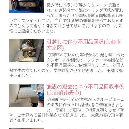
搬入時にベランダ等からクレーンで運ば
れ、いざ処分する際にベランダ形状が変わ
ってしまったりで回収を断る回収業者も多
いアップライトピアノ。 当店では分解の知識を持っております
のでなんら問題なく引き受けさせて頂いておりますので、お気
軽にご連絡くださいませ。
引越しに伴う不用品回収(京都市
左京区)
京都市左京区のお客様から引越し時に出た
ダンボールや梱包材、ソファーや布団など
の不用品回収をご依頼頂きました。 外国人
留学生の様でしたので、学割適応させて頂きました。 有難う御
座いました。
施設の退去に伴う不用品回収事例
(京都府南丹市)
京都府南丹市のお客様からグループホーム
の退去に伴う不用品回収をご依頼頂きまし
た。 事前にお電話にて概算見積りさせて頂
き、ご予算内で当日作業させて頂きました。 大変お喜び頂き有
難う御座いました。