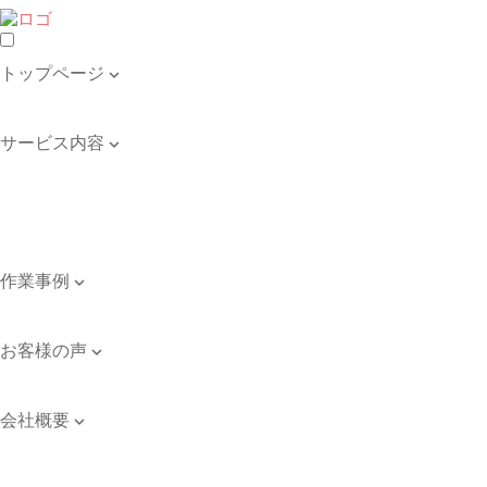
トップページ

トップページ
サービス内容

遺品整理・生前整理
不用品の回収・買取
ゴミ屋敷の清掃
引き取り品目例
作業事例

作業事例
お客様の声

お客様の声
会社概要

会社案内
ご依頼のながれ