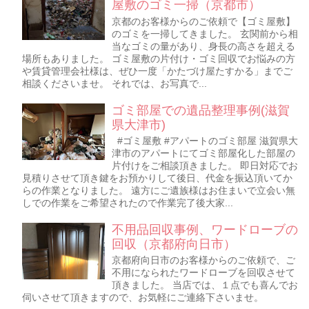
屋敷のゴミ一掃（京都市）
京都のお客様からのご依頼で【ゴミ屋敷】
のゴミを一掃してきました。 玄関前から相
当なゴミの量があり、身長の高さを超える
場所もありました。 ゴミ屋敷の片付け・ゴミ回収でお悩みの方
や賃貸管理会社様は、ぜひ一度「かたづけ屋たすかる」までご
相談くださいませ。 それでは、お写真で...
ゴミ部屋での遺品整理事例(滋賀
県大津市)
#ゴミ屋敷 #アパートのゴミ部屋 滋賀県大
津市のアパートにてゴミ部屋化した部屋の
片付けをご相談頂きました。 即日対応でお
見積りさせて頂き鍵をお預かりして後日、代金を振込頂いてか
らの作業となりました。 遠方にご遺族様はお住まいで立会い無
しでの作業をご希望されたので作業完了後大家...
不用品回収事例、ワードローブの
回収（京都府向日市）
京都府向日市のお客様からのご依頼で、ご
不用になられたワードローブを回収させて
頂きました。 当店では、１点でも喜んでお
伺いさせて頂きますので、お気軽にご連絡下さいませ。