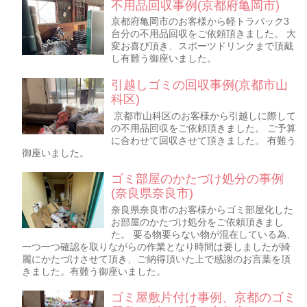
不用品回収事例(京都府亀岡市)
京都府亀岡市のお客様から軽トラパック3
台分の不用品回収をご依頼頂きました。 大
変お喜び頂き、スポーツドリンクまで頂戴
し有難う御座いました。
引越しゴミの回収事例(京都市山
科区)
京都市山科区のお客様から引越しに際して
の不用品回収をご依頼頂きました。 ご予算
に合わせて回収させて頂きました。 有難う
御座いました。
ゴミ部屋のかたづけ処分の事例
(奈良県奈良市)
奈良県奈良市のお客様からゴミ部屋化した
お部屋のかたづけ処分をご依頼頂きまし
た。 要る物要らない物が混在している為、
一つ一つ確認を取りながらの作業となり時間は要しましたが綺
麗にかたづけさせて頂き、ご納得頂いた上で感謝のお言葉を頂
きました。有難う御座いました。
ゴミ屋敷片付け事例、京都のゴミ