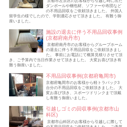
京都市左京区のお客様から引越し時に出た
ダンボールや梱包材、ソファーや布団など
の不用品回収をご依頼頂きました。 外国人
留学生の様でしたので、学割適応させて頂きました。 有難う御
座いました。
施設の退去に伴う不用品回収事例
(京都府南丹市)
京都府南丹市のお客様からグループホーム
の退去に伴う不用品回収をご依頼頂きまし
た。 事前にお電話にて概算見積りさせて頂
き、ご予算内で当日作業させて頂きました。 大変お喜び頂き有
難う御座いました。
不用品回収事例(京都府亀岡市)
京都府亀岡市のお客様から軽トラパック3
台分の不用品回収をご依頼頂きました。 大
変お喜び頂き、スポーツドリンクまで頂戴
し有難う御座いました。
引越しゴミの回収事例(京都市山
科区)
京都市山科区のお客様から引越しに際して
の不用品回収をご依頼頂きました。 ご予算