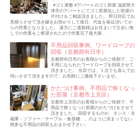
#ゴミ屋敷 #アパートのゴミ部屋 滋賀県大
津市のアパートにてゴミ部屋化した部屋の
片付けをご相談頂きました。 即日対応でお
見積りさせて頂き鍵をお預かりして後日、代金を振込頂いてか
らの作業となりました。 遠方にご遺族様はお住まいで立会い無
しでの作業をご希望されたので作業完了後大家...
不用品回収事例、ワードローブの
回収（京都府向日市）
京都府向日市のお客様からのご依頼で、ご
不用になられたワードローブを回収させて
頂きました。 当店では、１点でも喜んでお
伺いさせて頂きますので、お気軽にご連絡下さいませ。
かたづけ事例、不用品で狭くなっ
た部屋（京都市上京区）
京都市上京区のお客様からのご依頼で、不
用品で狭くなった部屋のかたづけをさせて
頂きました。 回収するものが、タンス・冷
蔵庫・ソファー・テーブル・食器棚…、のように決まってない
雑多な不用品の回収もおまかせ下さい。