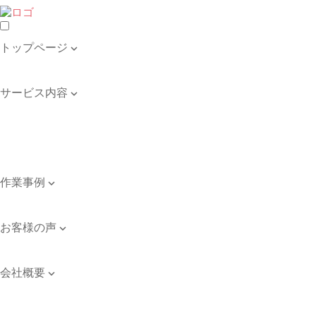
トップページ

トップページ
サービス内容

遺品整理・生前整理
不用品の回収・買取
ゴミ屋敷の清掃
引き取り品目例
作業事例

作業事例
お客様の声

お客様の声
会社概要

会社案内
ご依頼のながれ