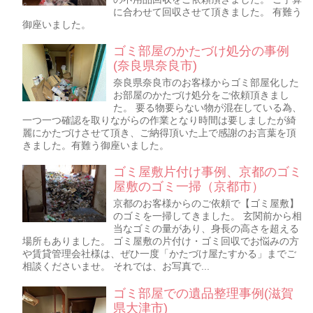
に合わせて回収させて頂きました。 有難う
御座いました。
ゴミ部屋のかたづけ処分の事例
(奈良県奈良市)
奈良県奈良市のお客様からゴミ部屋化した
お部屋のかたづけ処分をご依頼頂きまし
た。 要る物要らない物が混在している為、
一つ一つ確認を取りながらの作業となり時間は要しましたが綺
麗にかたづけさせて頂き、ご納得頂いた上で感謝のお言葉を頂
きました。有難う御座いました。
ゴミ屋敷片付け事例、京都のゴミ
屋敷のゴミ一掃（京都市）
京都のお客様からのご依頼で【ゴミ屋敷】
のゴミを一掃してきました。 玄関前から相
当なゴミの量があり、身長の高さを超える
場所もありました。 ゴミ屋敷の片付け・ゴミ回収でお悩みの方
や賃貸管理会社様は、ぜひ一度「かたづけ屋たすかる」までご
相談くださいませ。 それでは、お写真で...
ゴミ部屋での遺品整理事例(滋賀
県大津市)