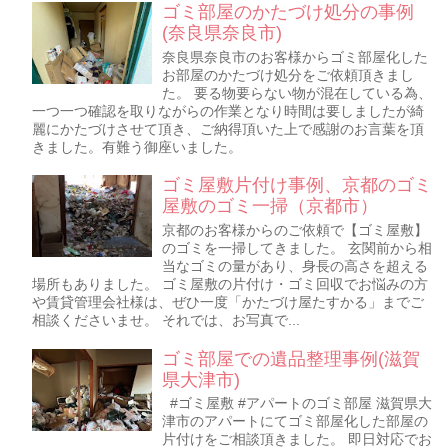
ゴミ部屋のかたづけ処分の事例
(奈良県奈良市)
奈良県奈良市のお客様からゴミ部屋化した
お部屋のかたづけ処分をご依頼頂きまし
た。 要る物要らない物が混在している為、
一つ一つ確認を取りながらの作業となり時間は要しましたが綺
麗にかたづけさせて頂き、ご納得頂いた上で感謝のお言葉を頂
きました。有難う御座いました。
ゴミ屋敷片付け事例、京都のゴミ
屋敷のゴミ一掃（京都市）
京都のお客様からのご依頼で【ゴミ屋敷】
のゴミを一掃してきました。 玄関前から相
当なゴミの量があり、身長の高さを超える
場所もありました。 ゴミ屋敷の片付け・ゴミ回収でお悩みの方
や賃貸管理会社様は、ぜひ一度「かたづけ屋たすかる」までご
相談くださいませ。 それでは、お写真で...
ゴミ部屋での遺品整理事例(滋賀
県大津市)
#ゴミ屋敷 #アパートのゴミ部屋 滋賀県大
津市のアパートにてゴミ部屋化した部屋の
片付けをご相談頂きました。 即日対応でお