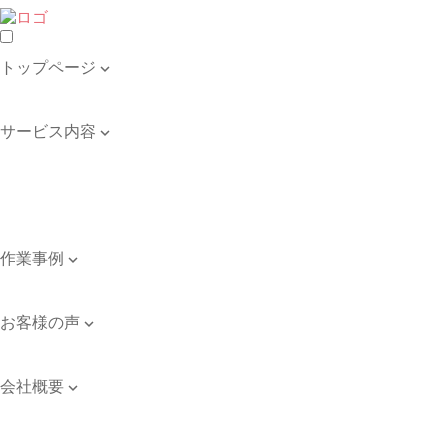
トップページ

トップページ
サービス内容

遺品整理・生前整理
不用品の回収・買取
ゴミ屋敷の清掃
引き取り品目例
作業事例

作業事例
お客様の声

お客様の声
会社概要

会社案内
ご依頼のながれ