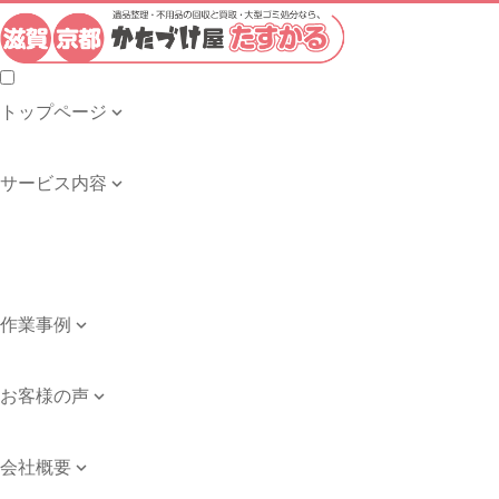
トップページ

トップページ
サービス内容

遺品整理・生前整理
不用品の回収・買取
ゴミ屋敷の清掃
引き取り品目例
作業事例

作業事例
お客様の声

お客様の声
会社概要

会社案内