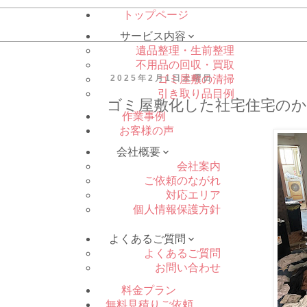
トップページ
サービス内容

遺品整理・生前整理
不用品の回収・買取
2025年2月1日土曜日
ゴミ屋敷の清掃
引き取り品目例
ゴミ屋敷化した社宅住宅のか
作業事例
お客様の声
会社概要

会社案内
ご依頼のながれ
対応エリア
個人情報保護方針
よくあるご質問

よくあるご質問
お問い合わせ
料金プラン
無料見積りご依頼