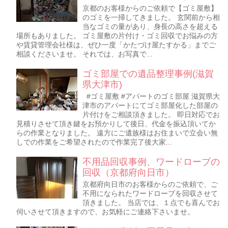
京都のお客様からのご依頼で【ゴミ屋敷】
のゴミを一掃してきました。 玄関前から相
当なゴミの量があり、身長の高さを超える
場所もありました。 ゴミ屋敷の片付け・ゴミ回収でお悩みの方
や賃貸管理会社様は、ぜひ一度「かたづけ屋たすかる」までご
相談くださいませ。 それでは、お写真で...
ゴミ部屋での遺品整理事例(滋賀
県大津市)
#ゴミ屋敷 #アパートのゴミ部屋 滋賀県大
津市のアパートにてゴミ部屋化した部屋の
片付けをご相談頂きました。 即日対応でお
見積りさせて頂き鍵をお預かりして後日、代金を振込頂いてか
らの作業となりました。 遠方にご遺族様はお住まいで立会い無
しでの作業をご希望されたので作業完了後大家...
不用品回収事例、ワードローブの
回収（京都府向日市）
京都府向日市のお客様からのご依頼で、ご
不用になられたワードローブを回収させて
頂きました。 当店では、１点でも喜んでお
伺いさせて頂きますので、お気軽にご連絡下さいませ。