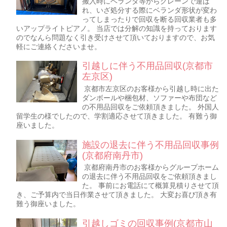
搬入時にベランダ等からクレーンで運ば
れ、いざ処分する際にベランダ形状が変わ
ってしまったりで回収を断る回収業者も多
いアップライトピアノ。 当店では分解の知識を持っております
のでなんら問題なく引き受けさせて頂いておりますので、お気
軽にご連絡くださいませ。
引越しに伴う不用品回収(京都市
左京区)
京都市左京区のお客様から引越し時に出た
ダンボールや梱包材、ソファーや布団など
の不用品回収をご依頼頂きました。 外国人
留学生の様でしたので、学割適応させて頂きました。 有難う御
座いました。
施設の退去に伴う不用品回収事例
(京都府南丹市)
京都府南丹市のお客様からグループホーム
の退去に伴う不用品回収をご依頼頂きまし
た。 事前にお電話にて概算見積りさせて頂
き、ご予算内で当日作業させて頂きました。 大変お喜び頂き有
難う御座いました。
引越しゴミの回収事例(京都市山