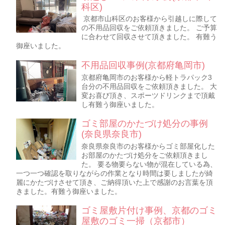
科区)
京都市山科区のお客様から引越しに際して
の不用品回収をご依頼頂きました。 ご予算
に合わせて回収させて頂きました。 有難う
御座いました。
不用品回収事例(京都府亀岡市)
京都府亀岡市のお客様から軽トラパック3
台分の不用品回収をご依頼頂きました。 大
変お喜び頂き、スポーツドリンクまで頂戴
し有難う御座いました。
ゴミ部屋のかたづけ処分の事例
(奈良県奈良市)
奈良県奈良市のお客様からゴミ部屋化した
お部屋のかたづけ処分をご依頼頂きまし
た。 要る物要らない物が混在している為、
一つ一つ確認を取りながらの作業となり時間は要しましたが綺
麗にかたづけさせて頂き、ご納得頂いた上で感謝のお言葉を頂
きました。有難う御座いました。
ゴミ屋敷片付け事例、京都のゴミ
屋敷のゴミ一掃（京都市）