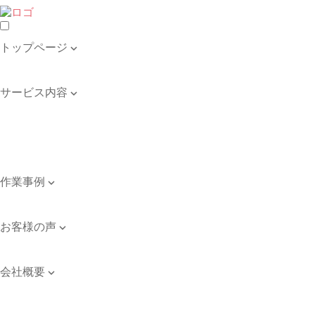
トップページ

トップページ
サービス内容

遺品整理・生前整理
不用品の回収・買取
ゴミ屋敷の清掃
引き取り品目例
作業事例

作業事例
お客様の声

お客様の声
会社概要

会社案内
ご依頼のながれ