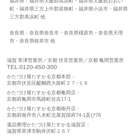
福井県：福井県大飯郡高浜町・福井県大飯郡おおい
町・福井県三方上中郡若狭町・福井県小浜市・福井県
三方郡美浜町 他
奈良県：奈良県奈良市・奈良県橿原市・奈良県天理
市・奈良県桜井市 他
滋賀 草津営業所／京都 伏見営業所／京都 亀岡営業所
TEL.0120-450-300
かたづけ屋たすかる京都本部：
京都市伏見区醍醐西大路町２７−１６
かたづけ屋たすかる京都亀岡店：
京都府亀岡市馬路町住吉17-1
かたづけ屋たすかる京都南丹店：
京都府南丹市八木町北屋賀国府74-1及び76
遺品整理かたづけ屋たすかる滋賀店：
滋賀県草津市駒井沢町２６７