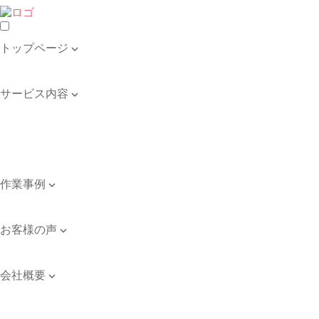
トップページ

トップページ
サービス内容

遺品整理・生前整理
不用品の回収・買取
ゴミ屋敷の清掃
引き取り品目例
作業事例

作業事例
お客様の声

お客様の声
会社概要

会社案内
ご依頼のながれ