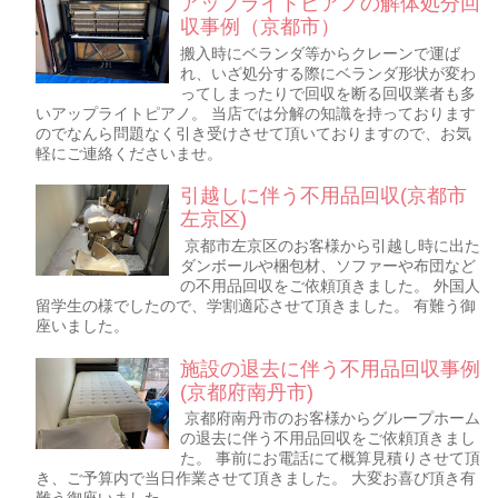
アップライトピアノの解体処分回
収事例（京都市）
搬入時にベランダ等からクレーンで運ば
れ、いざ処分する際にベランダ形状が変わ
ってしまったりで回収を断る回収業者も多
いアップライトピアノ。 当店では分解の知識を持っております
のでなんら問題なく引き受けさせて頂いておりますので、お気
軽にご連絡くださいませ。
引越しに伴う不用品回収(京都市
左京区)
京都市左京区のお客様から引越し時に出た
ダンボールや梱包材、ソファーや布団など
の不用品回収をご依頼頂きました。 外国人
留学生の様でしたので、学割適応させて頂きました。 有難う御
座いました。
施設の退去に伴う不用品回収事例
(京都府南丹市)
京都府南丹市のお客様からグループホーム
の退去に伴う不用品回収をご依頼頂きまし
た。 事前にお電話にて概算見積りさせて頂
き、ご予算内で当日作業させて頂きました。 大変お喜び頂き有