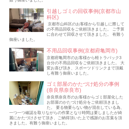
難う御座いました。
引越しゴミの回収事例(京都市山
科区)
京都市山科区のお客様から引越しに際して
の不用品回収をご依頼頂きました。 ご予算
に合わせて回収させて頂きました。 有難う
御座いました。
不用品回収事例(京都府亀岡市)
京都府亀岡市のお客様から軽トラパック3
台分の不用品回収をご依頼頂きました。 大
変お喜び頂き、スポーツドリンクまで頂戴
し有難う御座いました。
ゴミ部屋のかたづけ処分の事例
(奈良県奈良市)
奈良県奈良市のお客様からゴミ部屋化した
お部屋のかたづけ処分をご依頼頂きまし
た。 要る物要らない物が混在している為、
一つ一つ確認を取りながらの作業となり時間は要しましたが綺
麗にかたづけさせて頂き、ご納得頂いた上で感謝のお言葉を頂
きました。有難う御座いました。