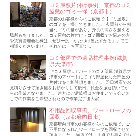
ゴミ屋敷片付け事例、京都のゴミ
屋敷のゴミ一掃（京都市）
京都のお客様からのご依頼で【ゴミ屋敷】
のゴミを一掃してきました。 玄関前から相
当なゴミの量があり、身長の高さを超える
場所もありました。 ゴミ屋敷の片付け・ゴミ回収でお悩みの方
や賃貸管理会社様は、ぜひ一度「かたづけ屋たすかる」までご
相談くださいませ。 それでは、お写真で...
ゴミ部屋での遺品整理事例(滋賀
県大津市)
#ゴミ屋敷 #アパートのゴミ部屋 滋賀県大
津市のアパートにてゴミ部屋化した部屋の
片付けをご相談頂きました。 即日対応でお
見積りさせて頂き鍵をお預かりして後日、代金を振込頂いてか
らの作業となりました。 遠方にご遺族様はお住まいで立会い無
しでの作業をご希望されたので作業完了後大家...
不用品回収事例、ワードローブの
回収（京都府向日市）
京都府向日市のお客様からのご依頼で、ご
不用になられたワードローブを回収させて
頂きました。 当店では、１点でも喜んでお