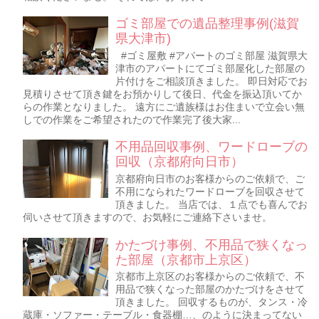
ゴミ部屋での遺品整理事例(滋賀
県大津市)
#ゴミ屋敷 #アパートのゴミ部屋 滋賀県大
津市のアパートにてゴミ部屋化した部屋の
片付けをご相談頂きました。 即日対応でお
見積りさせて頂き鍵をお預かりして後日、代金を振込頂いてか
らの作業となりました。 遠方にご遺族様はお住まいで立会い無
しでの作業をご希望されたので作業完了後大家...
不用品回収事例、ワードローブの
回収（京都府向日市）
京都府向日市のお客様からのご依頼で、ご
不用になられたワードローブを回収させて
頂きました。 当店では、１点でも喜んでお
伺いさせて頂きますので、お気軽にご連絡下さいませ。
かたづけ事例、不用品で狭くなっ
た部屋（京都市上京区）
京都市上京区のお客様からのご依頼で、不
用品で狭くなった部屋のかたづけをさせて
頂きました。 回収するものが、タンス・冷
蔵庫・ソファー・テーブル・食器棚…、のように決まってない