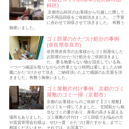
科区)
京都市山科区のお客様から引越しに際して
の不用品回収をご依頼頂きました。 ご予算
に合わせて回収させて頂きました。 有難う
御座いました。
ゴミ部屋のかたづけ処分の事例
(奈良県奈良市)
奈良県奈良市のお客様からゴミ部屋化した
お部屋のかたづけ処分をご依頼頂きまし
た。 要る物要らない物が混在している為、
一つ一つ確認を取りながらの作業となり時間は要しましたが綺
麗にかたづけさせて頂き、ご納得頂いた上で感謝のお言葉を頂
きました。有難う御座いました。
ゴミ屋敷片付け事例、京都のゴミ
屋敷のゴミ一掃（京都市）
京都のお客様からのご依頼で【ゴミ屋敷】
のゴミを一掃してきました。 玄関前から相
当なゴミの量があり、身長の高さを超える
場所もありました。 ゴミ屋敷の片付け・ゴミ回収でお悩みの方
や賃貸管理会社様は、ぜひ一度「かたづけ屋たすかる」までご
相談くださいませ。 それでは、お写真で...