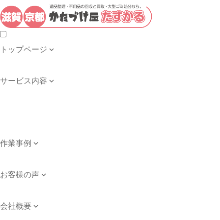
トップページ

トップページ
サービス内容

遺品整理・生前整理
不用品の回収・買取
ゴミ屋敷の清掃
引き取り品目例
作業事例

作業事例
お客様の声

お客様の声
会社概要

会社案内