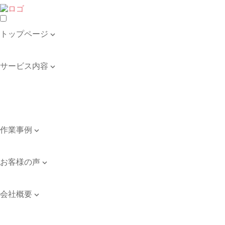
トップページ

トップページ
サービス内容

遺品整理・生前整理
不用品の回収・買取
ゴミ屋敷の清掃
引き取り品目例
作業事例

作業事例
お客様の声

お客様の声
会社概要

会社案内
ご依頼のながれ