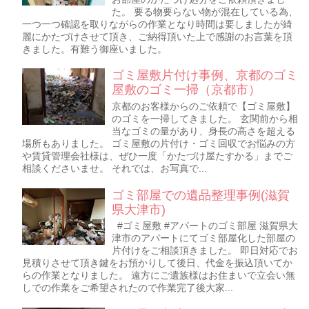
た。 要る物要らない物が混在している為、
一つ一つ確認を取りながらの作業となり時間は要しましたが綺
麗にかたづけさせて頂き、ご納得頂いた上で感謝のお言葉を頂
きました。有難う御座いました。
ゴミ屋敷片付け事例、京都のゴミ
屋敷のゴミ一掃（京都市）
京都のお客様からのご依頼で【ゴミ屋敷】
のゴミを一掃してきました。 玄関前から相
当なゴミの量があり、身長の高さを超える
場所もありました。 ゴミ屋敷の片付け・ゴミ回収でお悩みの方
や賃貸管理会社様は、ぜひ一度「かたづけ屋たすかる」までご
相談くださいませ。 それでは、お写真で...
ゴミ部屋での遺品整理事例(滋賀
県大津市)
#ゴミ屋敷 #アパートのゴミ部屋 滋賀県大
津市のアパートにてゴミ部屋化した部屋の
片付けをご相談頂きました。 即日対応でお
見積りさせて頂き鍵をお預かりして後日、代金を振込頂いてか
らの作業となりました。 遠方にご遺族様はお住まいで立会い無
しでの作業をご希望されたので作業完了後大家...