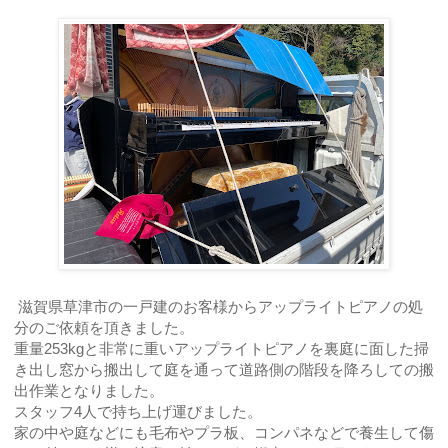
滋賀県草津市の一戸建のお客様からアップライトピアノの処
分のご依頼を頂きました。
重量253kgと非常に重いアップライトピアノを裏庭に面した掃
き出し窓から搬出して庭を通って道路側の階段を降ろしての搬
出作業となりました。
スタッフ4人で持ち上げ運びました。
家の中や庭などにも毛布やプラ板、コンパネなどで養生して傷