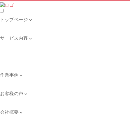
トップページ

トップページ
サービス内容

遺品整理・生前整理
不用品の回収・買取
ゴミ屋敷の清掃
引き取り品目例
作業事例

作業事例
お客様の声

お客様の声
会社概要

会社案内
ご依頼のながれ