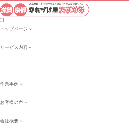
トップページ

トップページ
サービス内容

遺品整理・生前整理
不用品の回収・買取
ゴミ屋敷の清掃
引き取り品目例
作業事例

作業事例
お客様の声

お客様の声
会社概要

会社案内