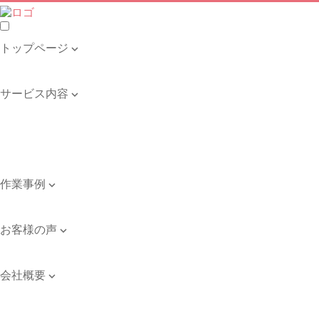
トップページ

トップページ
サービス内容

遺品整理・生前整理
不用品の回収・買取
ゴミ屋敷の清掃
引き取り品目例
作業事例

作業事例
お客様の声

お客様の声
会社概要

会社案内
ご依頼のながれ